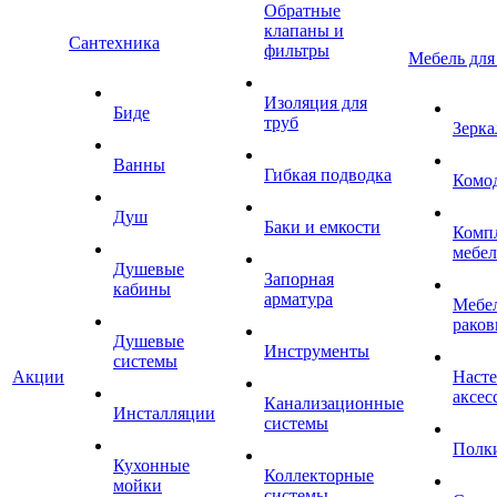
Обратные
клапаны и
Сантехника
фильтры
Мебель для
Изоляция для
Биде
труб
Зерка
Ванны
Гибкая подводка
Комо
Душ
Баки и емкости
Комп
мебе
Душевые
Запорная
кабины
арматура
Мебел
раков
Душевые
Инструменты
системы
Акции
Наст
аксес
Канализационные
Инсталляции
системы
Полк
Кухонные
Коллекторные
мойки
системы