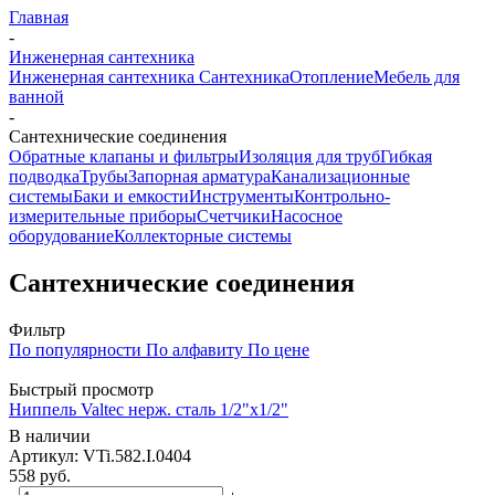
Главная
-
Инженерная сантехника
Инженерная сантехника
Сантехника
Отопление
Мебель для
ванной
-
Сантехнические соединения
Обратные клапаны и фильтры
Изоляция для труб
Гибкая
подводка
Трубы
Запорная арматура
Канализационные
системы
Баки и емкости
Инструменты
Контрольно-
измерительные приборы
Счетчики
Насосное
оборудование
Коллекторные системы
Сантехнические соединения
Фильтр
По популярности
По алфавиту
По цене
Быстрый просмотр
Ниппель Valtec нерж. cталь 1/2"х1/2"
В наличии
Артикул: VTi.582.I.0404
558
руб.