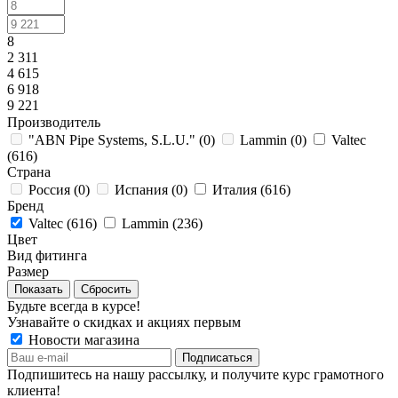
8
2 311
4 615
6 918
9 221
Производитель
"ABN Pipe Systems, S.L.U." (
0
)
Lammin (
0
)
Valtec
(
616
)
Страна
Россия (
0
)
Испания (
0
)
Италия (
616
)
Бренд
Valtec (
616
)
Lammin (
236
)
Цвет
Вид фитинга
Размер
Сбросить
Будьте всегда в курсе!
Узнавайте о скидках и акциях первым
Новости магазина
Подпишитесь на нашу рассылку, и получите курс грамотного
клиента!