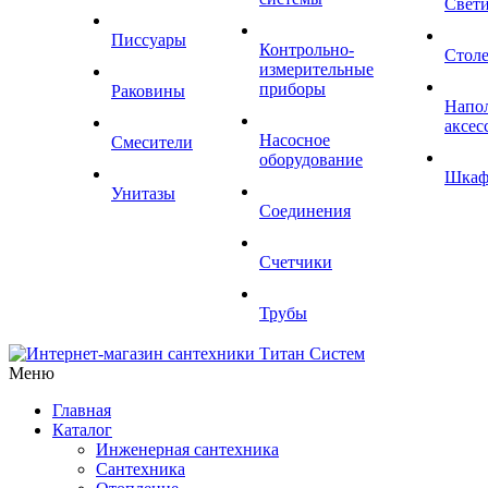
Свет
Писсуары
Контрольно-
Стол
измерительные
приборы
Раковины
Напо
аксес
Насосное
Смесители
оборудование
Шка
Унитазы
Соединения
Счетчики
Трубы
Меню
Главная
Каталог
Инженерная сантехника
Сантехника