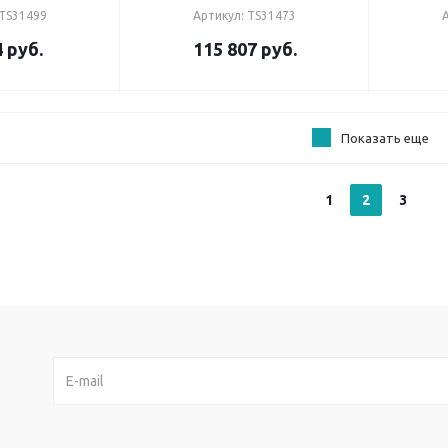
 TS31499
Артикул: TS31473
4
руб.
115 807
руб.
Показать еще
1
2
3