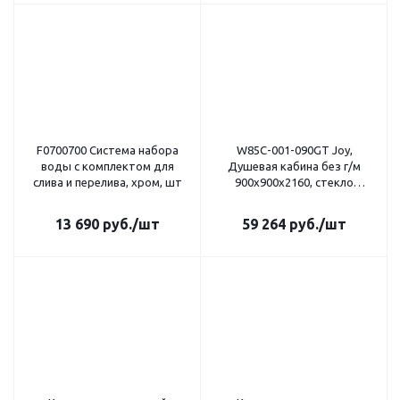
F0700700 Система набора
W85C-001-090GT Joy,
воды с комплектом для
Душевая кабина без г/м
слива и перелива, хром, шт
900х900х2160, стекло
прозрачное, профиль
графитовый
13 690
руб.
/шт
59 264
руб.
/шт