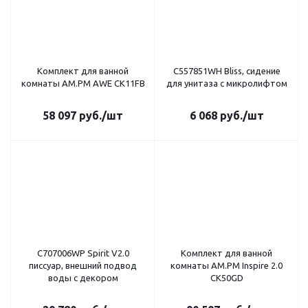
Комплект для ванной
C557851WH Bliss, сидение
комнаты AM.PM AWE CK11FB
для унитаза с микролифтом
58 097
руб.
/шт
6 068
руб.
/шт
C707006WP Spirit V2.0
Комплект для ванной
писсуар, внешний подвод
комнаты AM.PM Inspire 2.0
воды с декором
CK50GD