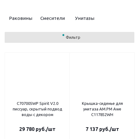
Раковины
Смесители
Унитазы
Фильтр
C707005WP Spirit V2.0
Крышка-сиденье для
писсуар, скрытый подвод
унитаза AM.PM Awe
воды с декором
C117852WH
29 780
руб.
/шт
7 137
руб.
/шт