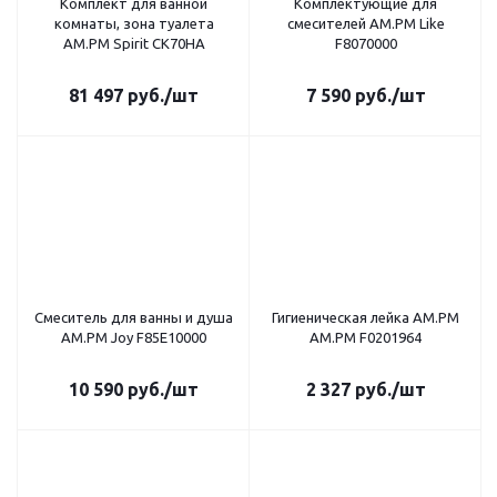
Комплект для ванной
Комплектующие для
комнаты, зона туалета
смесителей AM.PM Like
AM.PM Spirit CK70HA
F8070000
81 497
руб.
/шт
7 590
руб.
/шт
Смеситель для ванны и душа
Гигиеническая лейка AM.PM
AM.PM Joy F85E10000
AM.PM F0201964
10 590
руб.
/шт
2 327
руб.
/шт