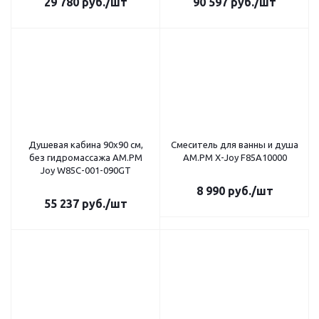
29 780
руб.
/шт
90 597
руб.
/шт
Душевая кабина 90х90 см,
Смеситель для ванны и душа
без гидромассажа AM.PM
AM.PM X-Joy F85A10000
Joy W85C-001-090GT
8 990
руб.
/шт
55 237
руб.
/шт