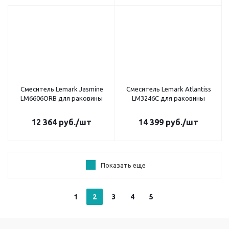
Смеситель Lemark Jasmine
Смеситель Lemark Atlantiss
LM6606ORB для раковины
LM3246C для раковины
12 364
руб.
/шт
14 399
руб.
/шт
Показать еще
1
2
3
4
5