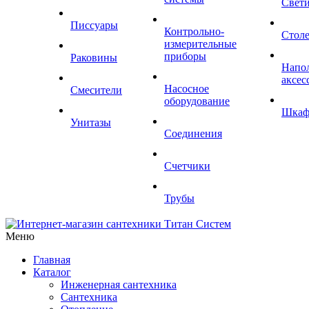
Свет
Писсуары
Контрольно-
Стол
измерительные
приборы
Раковины
Напо
аксес
Насосное
Смесители
оборудование
Шка
Унитазы
Соединения
Счетчики
Трубы
Меню
Главная
Каталог
Инженерная сантехника
Сантехника