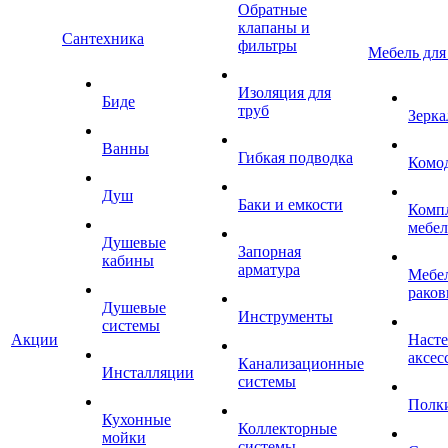
Обратные
клапаны и
Сантехника
фильтры
Мебель для
Изоляция для
Биде
труб
Зерка
Ванны
Гибкая подводка
Комо
Душ
Баки и емкости
Комп
мебе
Душевые
Запорная
кабины
арматура
Мебел
раков
Душевые
Инструменты
системы
Акции
Наст
аксес
Канализационные
Инсталляции
системы
Полк
Кухонные
Коллекторные
мойки
системы