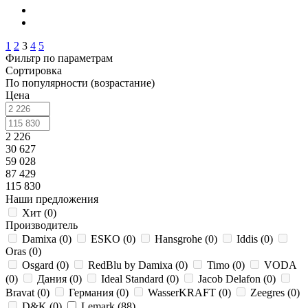
1
2
3
4
5
Фильтр по параметрам
Сортировка
По популярности (возрастание)
Цена
2 226
30 627
59 028
87 429
115 830
Наши предложения
Хит (
0
)
Производитель
Damixa (
0
)
ESKO (
0
)
Hansgrohe (
0
)
Iddis (
0
)
Oras (
0
)
Osgard (
0
)
RedBlu by Damixa (
0
)
Timo (
0
)
VODA
(
0
)
Дания (
0
)
Ideal Standard (
0
)
Jacob Delafon (
0
)
Bravat (
0
)
Германия (
0
)
WasserKRAFT (
0
)
Zeegres (
0
)
D&K (
0
)
Lemark (
88
)