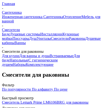
Главная
-
Сантехника
Инженерная сантехника
Сантехника
Отопление
Мебель для
ванной
-
Смесители
Биде
Душевые системы
Инсталляции
Кухонные
мойки
Писсуары
Душ
Унитазы
Смесители
Раковины
Душевые
кабины
Ванны
-
Смесители для раковины
Для кухни
Для ванны и душа
Встраиваемые
Для
биде
Напольные
С гигиеническим
душем
Наборы
Комплектующие
Смесители для раковины
Фильтр
По популярности
По алфавиту
По цене
Быстрый просмотр
Смеситель Lemark Prime LM6106BRG для раковины