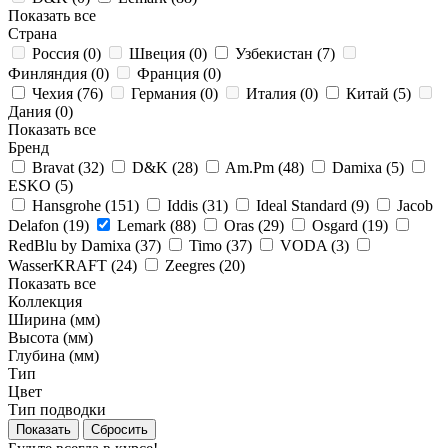
Показать все
Страна
Россия (
0
)
Швеция (
0
)
Узбекистан (
7
)
Финляндия (
0
)
Франция (
0
)
Чехия (
76
)
Германия (
0
)
Италия (
0
)
Китай (
5
)
Дания (
0
)
Показать все
Бренд
Bravat (
32
)
D&K (
28
)
Am.Pm (
48
)
Damixa (
5
)
ESKO (
5
)
Hansgrohe (
151
)
Iddis (
31
)
Ideal Standard (
9
)
Jacob
Delafon (
19
)
Lemark (
88
)
Oras (
29
)
Osgard (
19
)
RedBlu by Damixa (
37
)
Timo (
37
)
VODA (
3
)
WasserKRAFT (
24
)
Zeegres (
20
)
Показать все
Коллекция
Ширина (мм)
Высота (мм)
Глубина (мм)
Тип
Цвет
Тип подводки
Сбросить