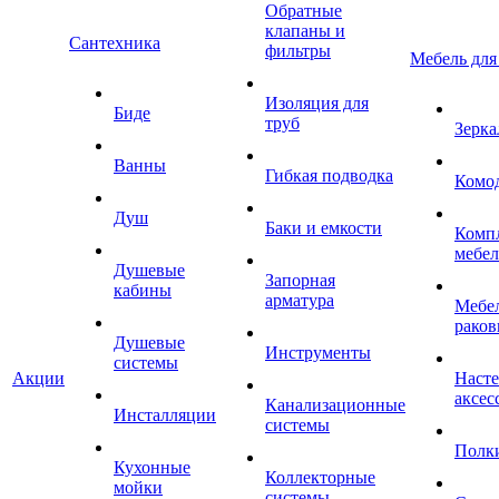
Обратные
клапаны и
Сантехника
фильтры
Мебель для
Изоляция для
Биде
труб
Зерка
Ванны
Гибкая подводка
Комо
Душ
Баки и емкости
Комп
мебе
Душевые
Запорная
кабины
арматура
Мебел
раков
Душевые
Инструменты
системы
Акции
Наст
аксес
Канализационные
Инсталляции
системы
Полк
Кухонные
Коллекторные
мойки
системы