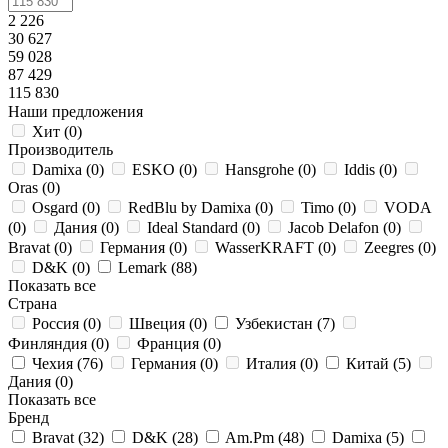
2 226
30 627
59 028
87 429
115 830
Наши предложения
Хит (
0
)
Производитель
Damixa (
0
)
ESKO (
0
)
Hansgrohe (
0
)
Iddis (
0
)
Oras (
0
)
Osgard (
0
)
RedBlu by Damixa (
0
)
Timo (
0
)
VODA
(
0
)
Дания (
0
)
Ideal Standard (
0
)
Jacob Delafon (
0
)
Bravat (
0
)
Германия (
0
)
WasserKRAFT (
0
)
Zeegres (
0
)
D&K (
0
)
Lemark (
88
)
Показать все
Страна
Россия (
0
)
Швеция (
0
)
Узбекистан (
7
)
Финляндия (
0
)
Франция (
0
)
Чехия (
76
)
Германия (
0
)
Италия (
0
)
Китай (
5
)
Дания (
0
)
Показать все
Бренд
Bravat (
32
)
D&K (
28
)
Am.Pm (
48
)
Damixa (
5
)