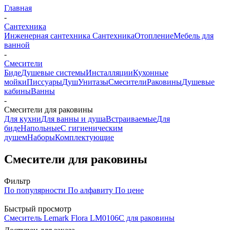
Главная
-
Сантехника
Инженерная сантехника
Сантехника
Отопление
Мебель для
ванной
-
Смесители
Биде
Душевые системы
Инсталляции
Кухонные
мойки
Писсуары
Душ
Унитазы
Смесители
Раковины
Душевые
кабины
Ванны
-
Смесители для раковины
Для кухни
Для ванны и душа
Встраиваемые
Для
биде
Напольные
С гигиеническим
душем
Наборы
Комплектующие
Смесители для раковины
Фильтр
По популярности
По алфавиту
По цене
Быстрый просмотр
Смеситель Lemark Flora LM0106C для раковины