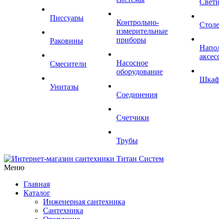
Свет
Писсуары
Контрольно-
Стол
измерительные
приборы
Раковины
Напо
аксес
Насосное
Смесители
оборудование
Шка
Унитазы
Соединения
Счетчики
Трубы
Меню
Главная
Каталог
Инженерная сантехника
Сантехника