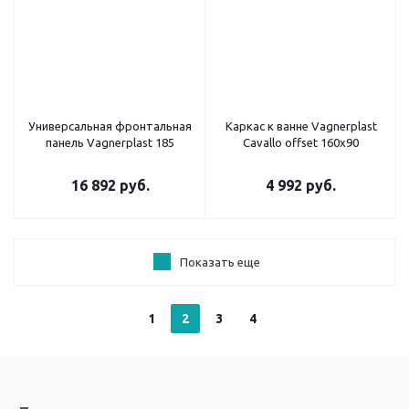
Универсальная фронтальная
Каркас к ванне Vagnerplast
панель Vagnerplast 185
Cavallo offset 160x90
16 892
руб.
4 992
руб.
Показать еще
1
2
3
4