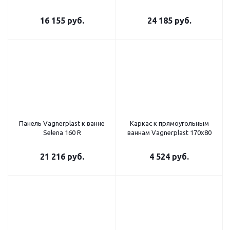
16 155
руб.
24 185
руб.
Панель Vagnerplast к ванне
Каркас к прямоугольным
Selena 160 R
ваннам Vagnerplast 170x80
21 216
руб.
4 524
руб.