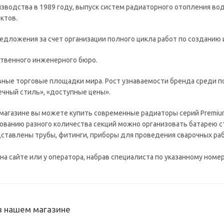
водства в 1989 году, выпуск систем радиаторного отопления во
ктов.
дложения за счет организации полного цикла работ по созданию и
твенного инженерного бюро.
ные торговые площадки мира. Рост узнаваемости бренда среди по
речный стиль», «доступные цены».
магазине вы можете купить современные радиаторы серий Premium
ованию разного количества секций можно организовать батарею с
ставлены трубы, фитинги, приборы для проведения сварочных рабо
а сайте или у оператора, набрав специалиста по указанному номе
в нашем магазине