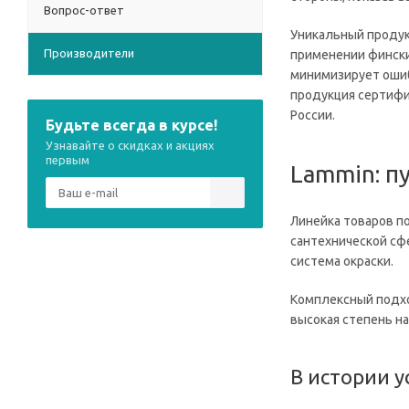
Вопрос-ответ
Уникальный продук
Производители
применении фински
минимизирует ошиб
продукция сертифи
России.
Будьте всегда в курсе!
Узнавайте о скидках и акциях
первым
Lammin: п
Линейка товаров п
сантехнической сф
система окраски.
Комплексный подхо
высокая степень н
В истории 