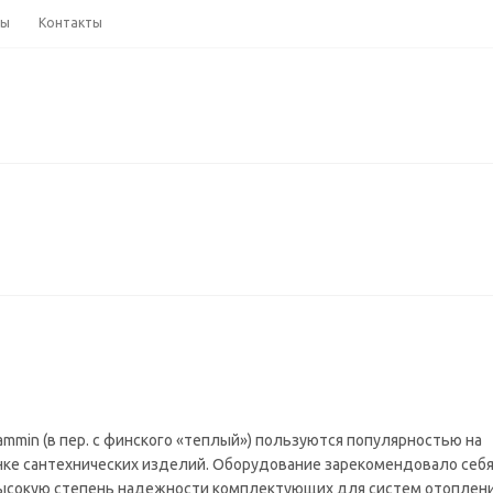
ны
Контакты
mmin (в пер. с финского «теплый») пользуются популярностью на
ке сантехнических изделий. Оборудование зарекомендовало себя
высокую степень надежности комплектующих для систем отоплен