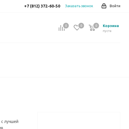
+7 (812) 372-60-50
Заказать звонок
Войти
Корзина
0
0
0
0
пуста
 с лучшей
ия.