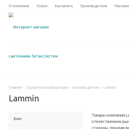
О компании
Услуги
Как купить
Производители
Магази
Главная
-
Справочная информация
-
Производители
-
Lammin
Lammin
Товары компании La
Блог
отечественном рын
стороны, показав 