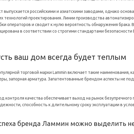
т выпускается российскими и азиатскими заводами, однако основа
х технологий проектирования. Линии производства автоматизиро
ки операторов и сводит к нулю вероятность обнаружения брака. 
цирована в соответствии со строгими стандартами безопасности 
усть ваш дом всегда будет теплым
опулярной торговой марки Lammin включает такие наименования, к
еры, запорная арматура. Запатентованные брендом аспекты не под
д контроля качества обеспечивает выход на рынок безупречного 
адежности, способность к длительному сроку эксплуатации в усло
успеха бренда Ламмин можно выделить не