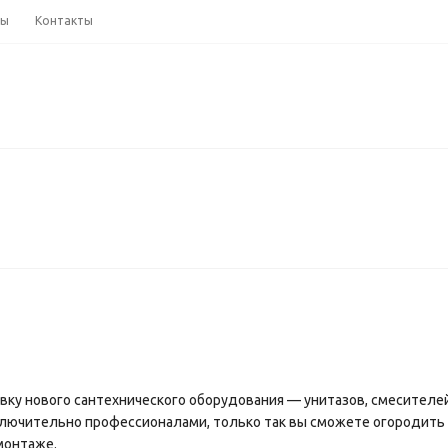
ны
Контакты
вку нового сантехнического оборудования — унитазов, смесителей
лючительно профессионалами, только так вы сможете огородить с
монтаже.