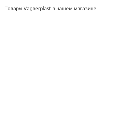
Товары Vagnerplast в нашем магазине
Каркас к ванне Vagnerplast Rondo D180
5 772
руб.