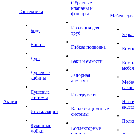
Обратные
клапаны и
Сантехника
фильтры
Мебель для
Изоляция для
Биде
труб
Зерка
Ванны
Гибкая подводка
Комо
Душ
Баки и емкости
Комп
мебе
Душевые
Запорная
кабины
арматура
Мебел
раков
Душевые
Инструменты
системы
Акции
Наст
аксес
Канализационные
Инсталляции
системы
Полк
Кухонные
Коллекторные
мойки
системы