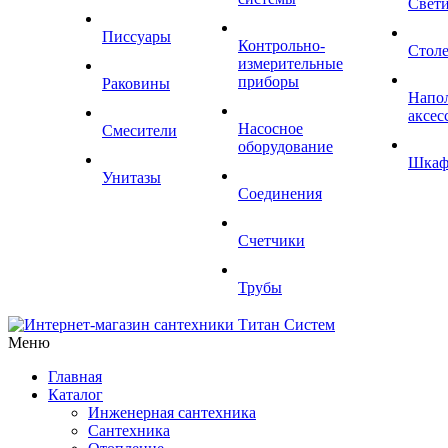
Свет
Писсуары
Контрольно-
Стол
измерительные
приборы
Раковины
Напо
аксес
Насосное
Смесители
оборудование
Шка
Унитазы
Соединения
Счетчики
Трубы
Меню
Главная
Каталог
Инженерная сантехника
Сантехника