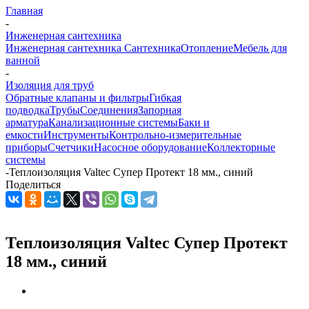
Главная
-
Инженерная сантехника
Инженерная сантехника
Сантехника
Отопление
Мебель для
ванной
-
Изоляция для труб
Обратные клапаны и фильтры
Гибкая
подводка
Трубы
Соединения
Запорная
арматура
Канализационные системы
Баки и
емкости
Инструменты
Контрольно-измерительные
приборы
Счетчики
Насосное оборудование
Коллекторные
системы
-
Теплоизоляция Valtec Супер Протект 18 мм., синий
Поделиться
Теплоизоляция Valtec Супер Протект
18 мм., синий