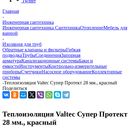
Twitter
Главная
-
Инженерная сантехника
Инженерная сантехника
Сантехника
Отопление
Мебель для
ванной
-
Изоляция для труб
Обратные клапаны и фильтры
Гибкая
подводка
Трубы
Соединения
Запорная
арматура
Канализационные системы
Баки и
емкости
Инструменты
Контрольно-измерительные
приборы
Счетчики
Насосное оборудование
Коллекторные
системы
-
Теплоизоляция Valtec Супер Протект 28 мм., красный
Поделиться
Теплоизоляция Valtec Супер Протект
28 мм., красный