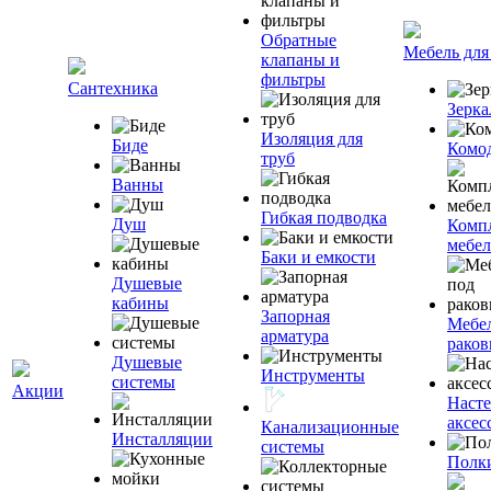
Обратные
Мебель для
клапаны и
фильтры
Сантехника
Зерка
Изоляция для
Биде
Комо
труб
Ванны
Гибкая подводка
Душ
Комп
мебе
Баки и емкости
Душевые
кабины
Запорная
Мебел
арматура
раков
Душевые
Инструменты
системы
Акции
Наст
аксес
Канализационные
Инсталляции
системы
Полк