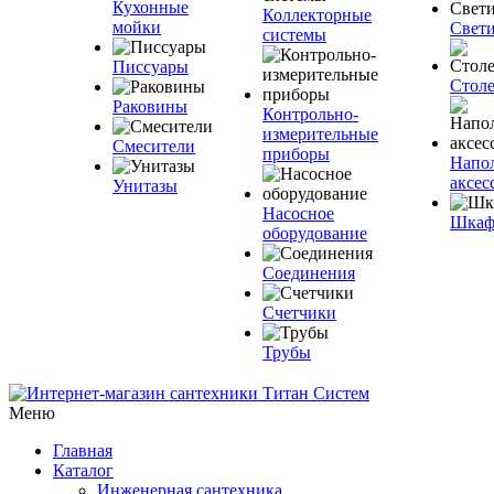
Кухонные
Коллекторные
мойки
Свет
системы
Писсуары
Стол
Раковины
Контрольно-
измерительные
Смесители
приборы
Напо
аксес
Унитазы
Насосное
Шка
оборудование
Соединения
Счетчики
Трубы
Меню
Главная
Каталог
Инженерная сантехника