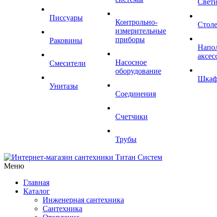
Свет
Писсуары
Контрольно-
Стол
измерительные
приборы
Раковины
Напо
аксес
Насосное
Смесители
оборудование
Шка
Унитазы
Соединения
Счетчики
Трубы
Меню
Главная
Каталог
Инженерная сантехника
Сантехника