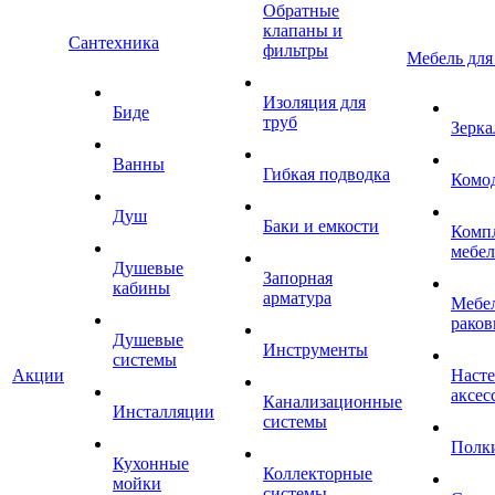
Обратные
клапаны и
Сантехника
фильтры
Мебель для
Изоляция для
Биде
труб
Зерка
Ванны
Гибкая подводка
Комо
Душ
Баки и емкости
Комп
мебе
Душевые
Запорная
кабины
арматура
Мебел
раков
Душевые
Инструменты
системы
Акции
Наст
аксес
Канализационные
Инсталляции
системы
Полк
Кухонные
Коллекторные
мойки
системы