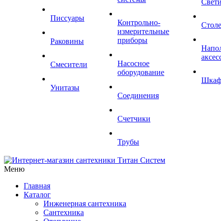
Свет
Писсуары
Контрольно-
Стол
измерительные
приборы
Раковины
Напо
аксес
Насосное
Смесители
оборудование
Шка
Унитазы
Соединения
Счетчики
Трубы
Меню
Главная
Каталог
Инженерная сантехника
Сантехника