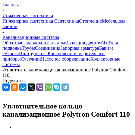
Главная
-
Инженерная сантехника
Инженерная сантехника
Сантехника
Отопление
Мебель для
ванной
-
Канализационные системы
Обратные клапаны и фильтры
Изоляция для труб
Гибкая
подводка
Трубы
Соединения
Запорная арматура
Баки и
емкости
Инструменты
Контрольно-измерительные
приборы
Счетчики
Насосное оборудование
Коллекторные
системы
-
Уплотнительное кольцо канализационное Polytron Comfort
110
Поделиться
Уплотнительное кольцо
канализационное Polytron Comfort 110