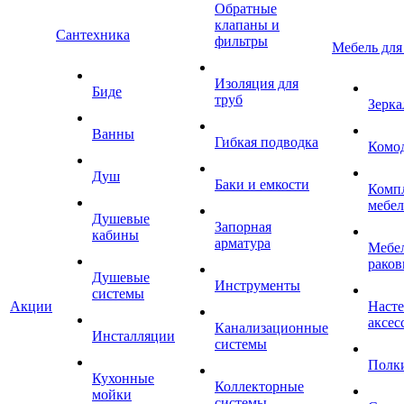
Обратные
клапаны и
Сантехника
фильтры
Мебель для
Изоляция для
Биде
труб
Зерка
Ванны
Гибкая подводка
Комо
Душ
Баки и емкости
Комп
мебе
Душевые
Запорная
кабины
арматура
Мебел
раков
Душевые
Инструменты
системы
Акции
Наст
аксес
Канализационные
Инсталляции
системы
Полк
Кухонные
Коллекторные
мойки
системы