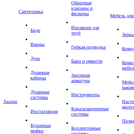
Обратные
клапаны и
Сантехника
фильтры
Мебель для
Изоляция для
Биде
труб
Зерка
Ванны
Гибкая подводка
Комо
Душ
Баки и емкости
Комп
мебе
Душевые
Запорная
кабины
арматура
Мебел
раков
Душевые
Инструменты
системы
Акции
Наст
аксес
Канализационные
Инсталляции
системы
Полк
Кухонные
Коллекторные
мойки
системы