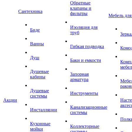
Обратные
клапаны и
Сантехника
фильтры
Мебель для
Изоляция для
Биде
труб
Зерка
Ванны
Гибкая подводка
Комо
Душ
Баки и емкости
Комп
мебе
Душевые
Запорная
кабины
арматура
Мебел
раков
Душевые
Инструменты
системы
Акции
Наст
аксес
Канализационные
Инсталляции
системы
Полк
Кухонные
Коллекторные
мойки
системы