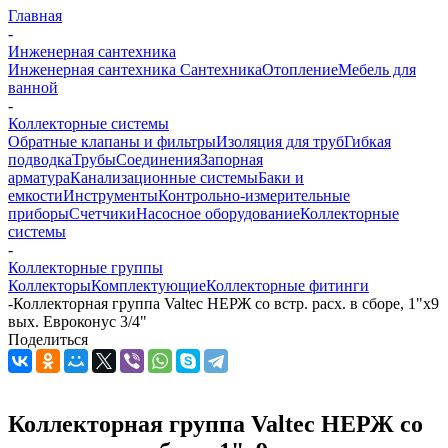
Главная
-
Инженерная сантехника
Инженерная сантехника
Сантехника
Отопление
Мебель для
ванной
-
Коллекторные системы
Обратные клапаны и фильтры
Изоляция для труб
Гибкая
подводка
Трубы
Соединения
Запорная
арматура
Канализационные системы
Баки и
емкости
Инструменты
Контрольно-измерительные
приборы
Счетчики
Насосное оборудование
Коллекторные
системы
-
Коллекторные группы
Коллекторы
Комплектующие
Коллекторные фитинги
-
Коллекторная группа Valtec НЕРЖ со встр. расх. в сборе, 1"х9
вых. Евроконус 3/4"
Поделиться
Коллекторная группа Valtec НЕРЖ со