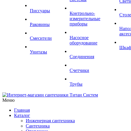
Свет
Писсуары
Контрольно-
Стол
измерительные
приборы
Раковины
Напо
аксес
Насосное
Смесители
оборудование
Шка
Унитазы
Соединения
Счетчики
Трубы
Меню
Главная
Каталог
Инженерная сантехника
Сантехника