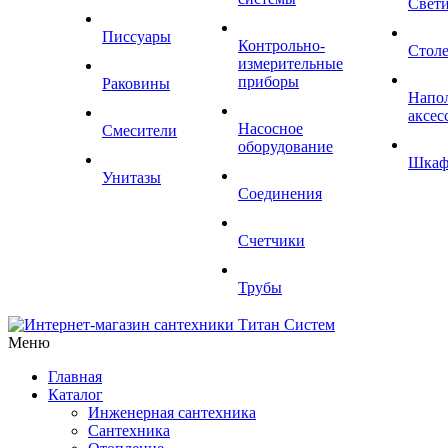
Свет
Писсуары
Контрольно-
Стол
измерительные
приборы
Раковины
Напо
аксес
Насосное
Смесители
оборудование
Шка
Унитазы
Соединения
Счетчики
Трубы
Меню
Главная
Каталог
Инженерная сантехника
Сантехника