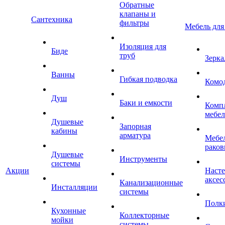
Обратные
клапаны и
Сантехника
фильтры
Мебель для
Изоляция для
Биде
труб
Зерка
Ванны
Гибкая подводка
Комо
Душ
Баки и емкости
Комп
мебе
Душевые
Запорная
кабины
арматура
Мебел
раков
Душевые
Инструменты
системы
Акции
Наст
аксес
Канализационные
Инсталляции
системы
Полк
Кухонные
Коллекторные
мойки
системы