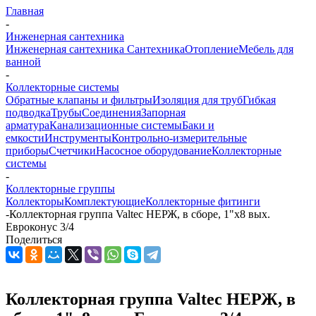
Главная
-
Инженерная сантехника
Инженерная сантехника
Сантехника
Отопление
Мебель для
ванной
-
Коллекторные системы
Обратные клапаны и фильтры
Изоляция для труб
Гибкая
подводка
Трубы
Соединения
Запорная
арматура
Канализационные системы
Баки и
емкости
Инструменты
Контрольно-измерительные
приборы
Счетчики
Насосное оборудование
Коллекторные
системы
-
Коллекторные группы
Коллекторы
Комплектующие
Коллекторные фитинги
-
Коллекторная группа Valtec НЕРЖ, в сборе, 1"х8 вых.
Евроконус 3/4
Поделиться
Коллекторная группа Valtec НЕРЖ, в