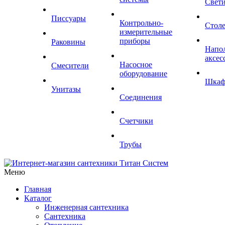
Свет
Писсуары
Контрольно-
Стол
измерительные
приборы
Раковины
Напо
аксес
Насосное
Смесители
оборудование
Шка
Унитазы
Соединения
Счетчики
Трубы
Меню
Главная
Каталог
Инженерная сантехника
Сантехника