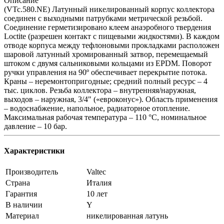
Описание
(VTc.580.NE) Латунный никелированный корпус коллектора
соединен с выходными патрубками метрической резьбой.
Соединение герметизировано клеем анаэробного твердения
Loctite (разрешен контакт с пищевыми жидкостями). В каждом
отводе корпуса между тефлоновыми прокладками расположен
шаровой латунный хромированный затвор, перемещаемый
штоком с двумя сальниковыми кольцами из EPDM. Поворот
ручки управления на 90º обеспечивает перекрытие потока.
Краны – неремонтопригодные; средний полный ресурс – 4
тыс. циклов. Резьба коллектора – внутренняя/наружная,
выходов – наружная, 3/4" («евроконус»). Область применения
– водоснабжение, напольное, радиаторное отопление.
Максимальная рабочая температура – 110 °С, номинальное
давление – 10 бар.
Характеристики
Производитель
Valtec
Страна
Италия
Гарантия
10 лет
В наличии
Y
Материал
никелированная латунь