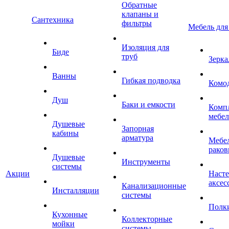
Обратные
клапаны и
Сантехника
фильтры
Мебель для
Изоляция для
Биде
труб
Зерка
Ванны
Гибкая подводка
Комо
Душ
Баки и емкости
Комп
мебе
Душевые
Запорная
кабины
арматура
Мебел
раков
Душевые
Инструменты
системы
Акции
Наст
аксес
Канализационные
Инсталляции
системы
Полк
Кухонные
Коллекторные
мойки
системы