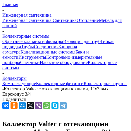
Главная
-
Инженерная сантехника
Инженерная сантехника
Сантехника
Отопление
Мебель для
ванной
-
Коллекторные системы
Обратные клапаны и фильтры
Изоляция для труб
Гибкая
подводка
Трубы
Соединения
Запорная
арматура
Канализационные системы
Баки и
емкости
Инструменты
Контрольно-измерительные
приборы
Счетчики
Насосное оборудование
Коллекторные
системы
-
Коллекторы
Комплектующие
Коллекторные фитинги
Коллекторная группа
-
Коллектор Valtec с отсекающими кранами, 1"х3 вых.
Евроконус 3/4
Поделиться
Коллектор Valtec с отсекающими