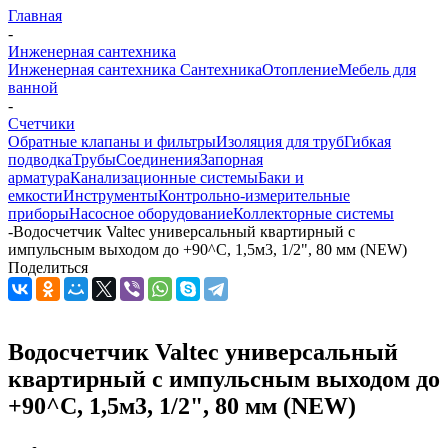
Главная
-
Инженерная сантехника
Инженерная сантехника
Сантехника
Отопление
Мебель для
ванной
-
Счетчики
Обратные клапаны и фильтры
Изоляция для труб
Гибкая
подводка
Трубы
Соединения
Запорная
арматура
Канализационные системы
Баки и
емкости
Инструменты
Контрольно-измерительные
приборы
Насосное оборудование
Коллекторные системы
-
Водосчетчик Valtec универсальный квартирный с
импульсным выходом до +90^С, 1,5м3, 1/2", 80 мм (NEW)
Поделиться
Водосчетчик Valtec универсальный
квартирный с импульсным выходом до
+90^С, 1,5м3, 1/2", 80 мм (NEW)