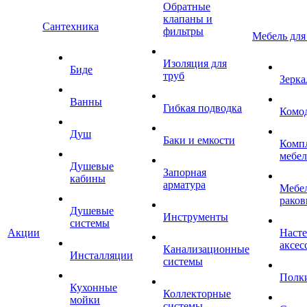
Обратные
клапаны и
Сантехника
фильтры
Мебель для
Изоляция для
Биде
труб
Зерка
Ванны
Гибкая подводка
Комо
Душ
Баки и емкости
Комп
мебе
Душевые
Запорная
кабины
арматура
Мебел
раков
Душевые
Инструменты
системы
Акции
Наст
аксес
Канализационные
Инсталляции
системы
Полк
Кухонные
Коллекторные
мойки
системы