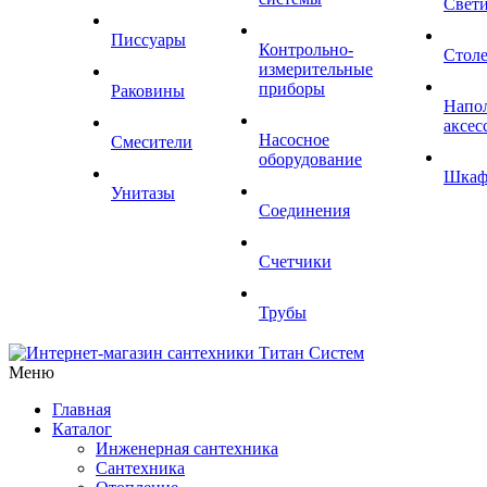
Свет
Писсуары
Контрольно-
Стол
измерительные
приборы
Раковины
Напо
аксес
Насосное
Смесители
оборудование
Шка
Унитазы
Соединения
Счетчики
Трубы
Меню
Главная
Каталог
Инженерная сантехника
Сантехника