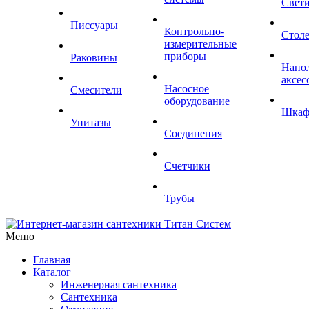
Свет
Писсуары
Контрольно-
Стол
измерительные
приборы
Раковины
Напо
аксес
Насосное
Смесители
оборудование
Шка
Унитазы
Соединения
Счетчики
Трубы
Меню
Главная
Каталог
Инженерная сантехника
Сантехника