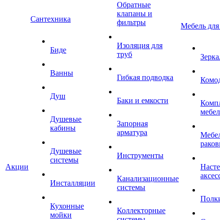
Обратные
клапаны и
Сантехника
фильтры
Мебель для
Изоляция для
Биде
труб
Зерка
Ванны
Гибкая подводка
Комо
Душ
Баки и емкости
Комп
мебе
Душевые
Запорная
кабины
арматура
Мебел
раков
Душевые
Инструменты
системы
Акции
Наст
аксес
Канализационные
Инсталляции
системы
Полк
Кухонные
Коллекторные
мойки
системы