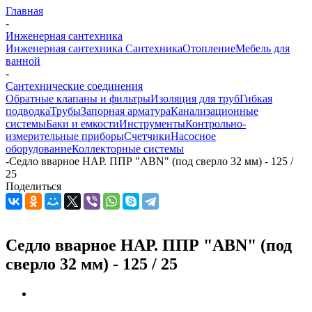
Главная
-
Инженерная сантехника
Инженерная сантехника
Сантехника
Отопление
Мебель для
ванной
-
Сантехнические соединения
Обратные клапаны и фильтры
Изоляция для труб
Гибкая
подводка
Трубы
Запорная арматура
Канализационные
системы
Баки и емкости
Инструменты
Контрольно-
измерительные приборы
Счетчики
Насосное
оборудование
Коллекторные системы
-
Седло вварное НАР. ППР "ABN" (под сверло 32 мм) - 125 /
25
Поделиться
Седло вварное НАР. ППР "ABN" (под
сверло 32 мм) - 125 / 25