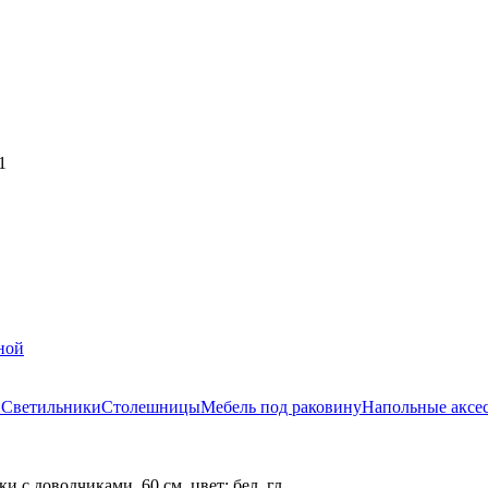
1
ной
и
Светильники
Столешницы
Мебель под раковину
Напольные аксе
с доводчиками, 60 см, цвет: бел, гл