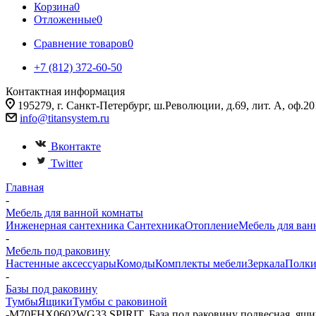
Корзина
0
Отложенные
0
Сравнение товаров
0
+7 (812) 372-60-50
Контактная информация
195279, г. Санкт-Петербург, ш.Революции, д.69, лит. А, оф.20
info@titansystem.ru
Вконтакте
Twitter
Главная
-
Мебель для ванной комнаты
Инженерная сантехника
Сантехника
Отопление
Мебель для ван
-
Мебель под раковину
Настенные аксессуары
Комоды
Комплекты мебели
Зеркала
Полк
-
Базы под раковину
Тумбы
Ящики
Тумбы с раковиной
-
M70FHX0602WG33 SPIRIT, База под раковину подвесная, ящики 