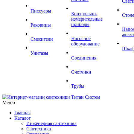
Свет
Писсуары
Контрольно-
Стол
измерительные
приборы
Раковины
Напо
аксес
Насосное
Смесители
оборудование
Шка
Унитазы
Соединения
Счетчики
Трубы
Меню
Главная
Каталог
Инженерная сантехника
Сантехника