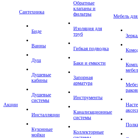
Обратные
клапаны и
Сантехника
фильтры
Мебель для
Изоляция для
Биде
труб
Зерка
Ванны
Гибкая подводка
Комо
Душ
Баки и емкости
Комп
мебе
Душевые
Запорная
кабины
арматура
Мебел
раков
Душевые
Инструменты
системы
Акции
Наст
аксес
Канализационные
Инсталляции
системы
Полк
Кухонные
Коллекторные
мойки
системы