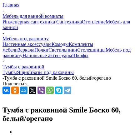
Главная
-
Мебель для ванной комнаты
Инженерная сантехника
Сантехника
Отопление
Мебель для
ванной
-
Мебель под раковину
Настенные аксессуары
Комоды
Комплекты
мебели
Зеркала
Полки
Светильники
Столешницы
Мебель под
раковину
Напольные аксессуары
Шкафы
-
Тумбы с раковиной
Тумбы
Ящики
Базы под раковины
-
Тумба с раковиной Smile Боско 60, белый/орегано
Поделиться
Тумба с раковиной Smile Боско 60,
белый/орегано