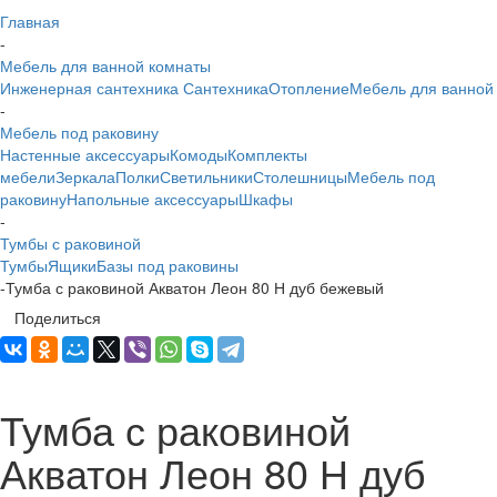
Главная
-
Мебель для ванной комнаты
Инженерная сантехника
Сантехника
Отопление
Мебель для ванной
-
Мебель под раковину
Настенные аксессуары
Комоды
Комплекты
мебели
Зеркала
Полки
Светильники
Столешницы
Мебель под
раковину
Напольные аксессуары
Шкафы
-
Тумбы с раковиной
Тумбы
Ящики
Базы под раковины
-
Тумба с раковиной Акватон Леон 80 Н дуб бежевый
Поделиться
Тумба с раковиной
Акватон Леон 80 Н дуб