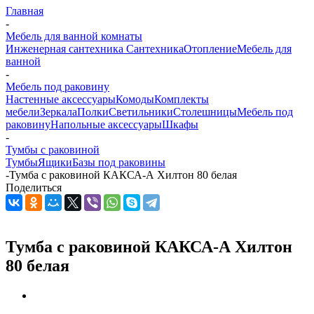
Главная
-
Мебель для ванной комнаты
Инженерная сантехника
Сантехника
Отопление
Мебель для
ванной
-
Мебель под раковину
Настенные аксессуары
Комоды
Комплекты
мебели
Зеркала
Полки
Светильники
Столешницы
Мебель под
раковину
Напольные аксессуары
Шкафы
-
Тумбы с раковиной
Тумбы
Ящики
Базы под раковины
-
Тумба с раковиной КАКСА-А Хилтон 80 белая
Поделиться
Тумба с раковиной КАКСА-А Хилтон
80 белая