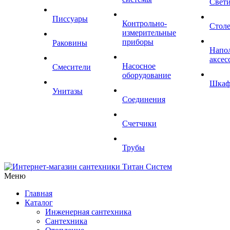
Свет
Писсуары
Контрольно-
Стол
измерительные
приборы
Раковины
Напо
аксес
Насосное
Смесители
оборудование
Шка
Унитазы
Соединения
Счетчики
Трубы
Меню
Главная
Каталог
Инженерная сантехника
Сантехника