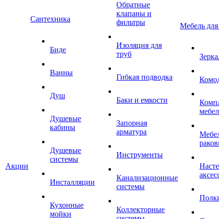
Обратные
клапаны и
Сантехника
фильтры
Мебель для
Изоляция для
Биде
труб
Зерка
Ванны
Гибкая подводка
Комо
Душ
Баки и емкости
Комп
мебе
Душевые
Запорная
кабины
арматура
Мебел
раков
Душевые
Инструменты
системы
Акции
Наст
аксес
Канализационные
Инсталляции
системы
Полк
Кухонные
Коллекторные
мойки
системы