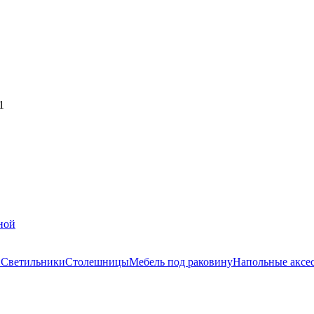
1
ной
и
Светильники
Столешницы
Мебель под раковину
Напольные аксе