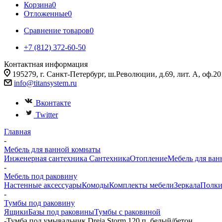
Корзина
0
Отложенные
0
Сравнение товаров
0
+7 (812) 372-60-50
Контактная информация
195279, г. Санкт-Петербург, ш.Революции, д.69, лит. А, оф.20
info@titansystem.ru
Вконтакте
Twitter
Главная
-
Мебель для ванной комнаты
Инженерная сантехника
Сантехника
Отопление
Мебель для ван
-
Мебель под раковину
Настенные аксессуары
Комоды
Комплекты мебели
Зеркала
Полк
-
Тумбы под раковину
Ящики
Базы под раковины
Тумбы с раковиной
-
Тумба под умывальник Dreja Storm 120 п, белый/бетон