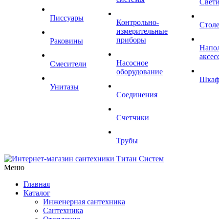
Свет
Писсуары
Контрольно-
Стол
измерительные
приборы
Раковины
Напо
аксес
Насосное
Смесители
оборудование
Шка
Унитазы
Соединения
Счетчики
Трубы
Меню
Главная
Каталог
Инженерная сантехника
Сантехника