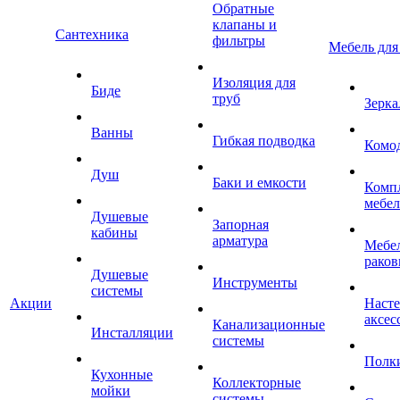
Обратные
клапаны и
Сантехника
фильтры
Мебель для
Изоляция для
Биде
труб
Зерка
Ванны
Гибкая подводка
Комо
Душ
Баки и емкости
Комп
мебе
Душевые
Запорная
кабины
арматура
Мебел
раков
Душевые
Инструменты
системы
Акции
Наст
аксес
Канализационные
Инсталляции
системы
Полк
Кухонные
Коллекторные
мойки
системы