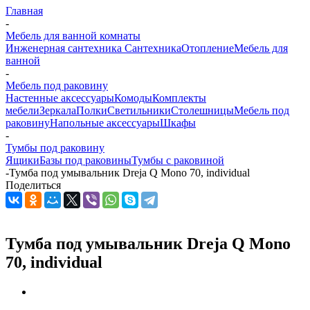
Главная
-
Мебель для ванной комнаты
Инженерная сантехника
Сантехника
Отопление
Мебель для
ванной
-
Мебель под раковину
Настенные аксессуары
Комоды
Комплекты
мебели
Зеркала
Полки
Светильники
Столешницы
Мебель под
раковину
Напольные аксессуары
Шкафы
-
Тумбы под раковину
Ящики
Базы под раковины
Тумбы с раковиной
-
Тумба под умывальник Dreja Q Mono 70, individual
Поделиться
Тумба под умывальник Dreja Q Mono
70, individual