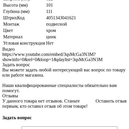
Высота (мм)
101
Глубина (мм)
111
ШтрихКод
4051343041621
Монтаж
подвесной
Цвет
хром
Материал
цинк
Угловая конструкция
Нет
Видео
https://www.youtube.com/embed/3qsMcGa3N3M?
showinfo=0&rel=0&loop=1&playlist=3qsMcGa3N3M
Задать вопрос
Вы можете задать любой интересующий вас вопрос по товару
или работе магазина.
Наши квалифицированные специалисты обязательно вам
помогут.
Отзывы
У данного товара нет отзывов. Станьте
Оставить отзыв
первым, кто оставил отзыв об этом товаре!
Задать вопрос