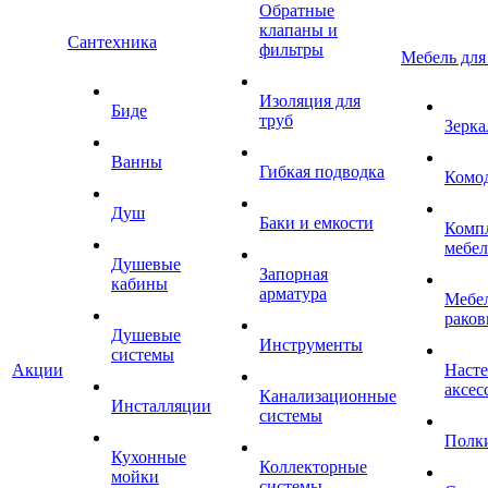
Обратные
клапаны и
Сантехника
фильтры
Мебель для
Изоляция для
Биде
труб
Зерка
Ванны
Гибкая подводка
Комо
Душ
Баки и емкости
Комп
мебе
Душевые
Запорная
кабины
арматура
Мебел
раков
Душевые
Инструменты
системы
Акции
Наст
аксес
Канализационные
Инсталляции
системы
Полк
Кухонные
Коллекторные
мойки
системы