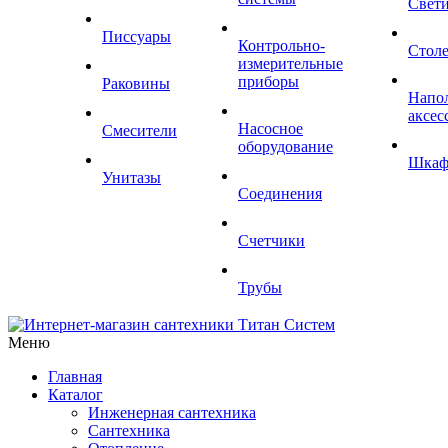
Свет
Писсуары
Контрольно-
Стол
измерительные
приборы
Раковины
Напо
аксес
Насосное
Смесители
оборудование
Шка
Унитазы
Соединения
Счетчики
Трубы
Меню
Главная
Каталог
Инженерная сантехника
Сантехника