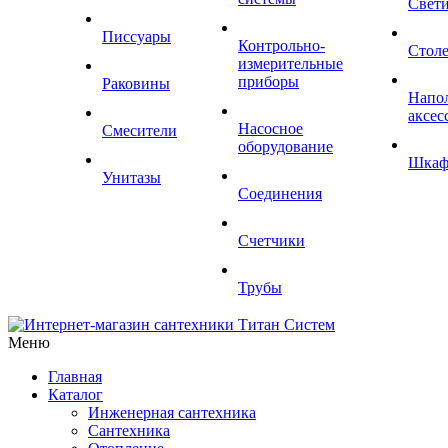
Свет
Писсуары
Контрольно-
Стол
измерительные
приборы
Раковины
Напо
аксес
Насосное
Смесители
оборудование
Шка
Унитазы
Соединения
Счетчики
Трубы
Меню
Главная
Каталог
Инженерная сантехника
Сантехника