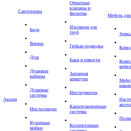
Обратные
клапаны и
Сантехника
фильтры
Мебель для
Изоляция для
Биде
труб
Зерка
Ванны
Гибкая подводка
Комо
Душ
Баки и емкости
Комп
мебе
Душевые
Запорная
кабины
арматура
Мебел
раков
Душевые
Инструменты
системы
Акции
Наст
аксес
Канализационные
Инсталляции
системы
Полк
Кухонные
Коллекторные
мойки
системы