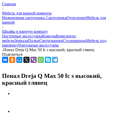
Главная
-
Мебель для ванной комнаты
Инженерная сантехника
Сантехника
Отопление
Мебель для
ванной
-
Шкафы в ванную комнату
Настенные аксессуары
Комоды
Комплекты
мебели
Зеркала
Полки
Светильники
Столешницы
Мебель под
раковину
Напольные аксессуары
-
Пенал Dreja Q Max 50 fc s высокий, красный глянец
Поделиться
Пенал Dreja Q Max 50 fc s высокий,
красный глянец