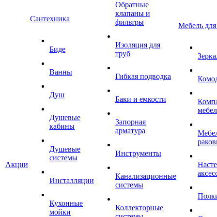
Обратные
клапаны и
Сантехника
фильтры
Мебель для
Изоляция для
Биде
труб
Зерка
Ванны
Гибкая подводка
Комо
Душ
Баки и емкости
Комп
мебе
Душевые
Запорная
кабины
арматура
Мебел
раков
Душевые
Инструменты
системы
Акции
Наст
аксес
Канализационные
Инсталляции
системы
Полк
Кухонные
Коллекторные
мойки
системы