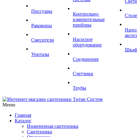
Свет
Писсуары
Контрольно-
Стол
измерительные
приборы
Раковины
Напо
аксес
Насосное
Смесители
оборудование
Шка
Унитазы
Соединения
Счетчики
Трубы
Меню
Главная
Каталог
Инженерная сантехника
Сантехника