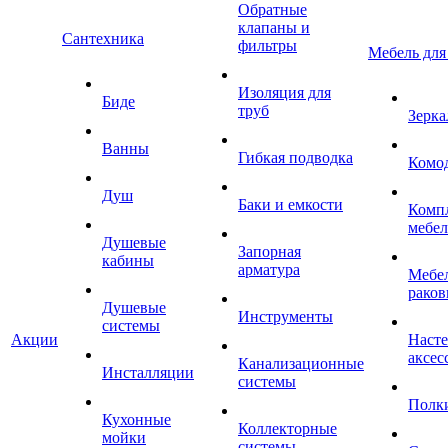
Обратные
клапаны и
Сантехника
фильтры
Мебель для
Изоляция для
Биде
труб
Зерка
Ванны
Гибкая подводка
Комо
Душ
Баки и емкости
Комп
мебе
Душевые
Запорная
кабины
арматура
Мебел
раков
Душевые
Инструменты
системы
Акции
Наст
аксес
Канализационные
Инсталляции
системы
Полк
Кухонные
Коллекторные
мойки
системы