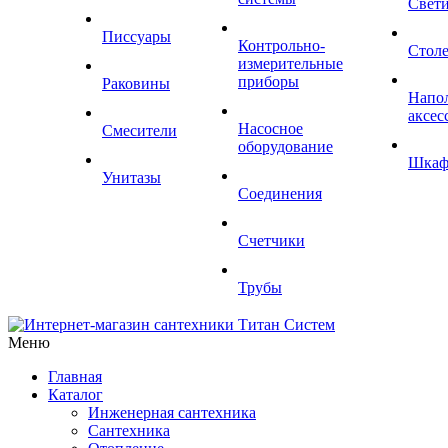
Свет
Писсуары
Контрольно-
Стол
измерительные
приборы
Раковины
Напо
аксес
Насосное
Смесители
оборудование
Шка
Унитазы
Соединения
Счетчики
Трубы
Меню
Главная
Каталог
Инженерная сантехника
Сантехника