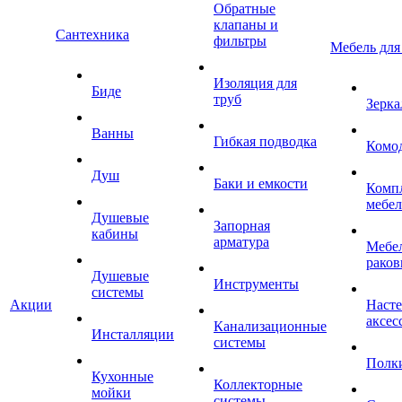
Обратные
клапаны и
Сантехника
фильтры
Мебель для
Изоляция для
Биде
труб
Зерка
Ванны
Гибкая подводка
Комо
Душ
Баки и емкости
Комп
мебе
Душевые
Запорная
кабины
арматура
Мебел
раков
Душевые
Инструменты
системы
Акции
Наст
аксес
Канализационные
Инсталляции
системы
Полк
Кухонные
Коллекторные
мойки
системы