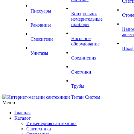
Свет
Писсуары
Контрольно-
Стол
измерительные
приборы
Раковины
Напо
аксес
Насосное
Смесители
оборудование
Шка
Унитазы
Соединения
Счетчики
Трубы
Меню
Главная
Каталог
Инженерная сантехника
Сантехника