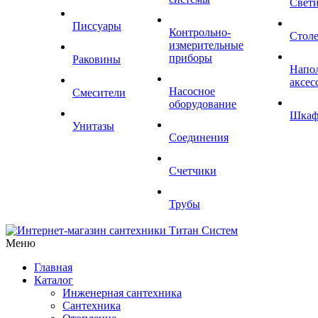
Свет
Писсуары
Контрольно-
Стол
измерительные
приборы
Раковины
Напо
аксес
Насосное
Смесители
оборудование
Шка
Унитазы
Соединения
Счетчики
Трубы
Меню
Главная
Каталог
Инженерная сантехника
Сантехника