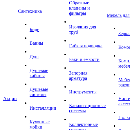
Обратные
клапаны и
Сантехника
фильтры
Мебель для
Изоляция для
Биде
труб
Зерка
Ванны
Гибкая подводка
Комо
Душ
Баки и емкости
Комп
мебе
Душевые
Запорная
кабины
арматура
Мебел
раков
Душевые
Инструменты
системы
Акции
Наст
аксес
Канализационные
Инсталляции
системы
Полк
Кухонные
Коллекторные
мойки
системы