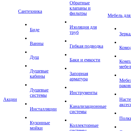
Обратные
клапаны и
Сантехника
фильтры
Мебель для
Изоляция для
Биде
труб
Зерка
Ванны
Гибкая подводка
Комо
Душ
Баки и емкости
Комп
мебе
Душевые
Запорная
кабины
арматура
Мебел
раков
Душевые
Инструменты
системы
Акции
Наст
аксес
Канализационные
Инсталляции
системы
Полк
Кухонные
Коллекторные
мойки
системы