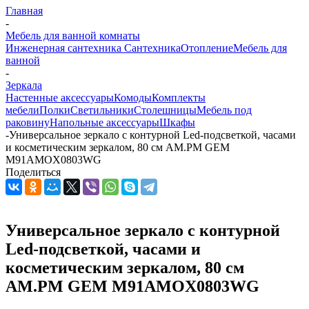
Главная
-
Мебель для ванной комнаты
Инженерная сантехника
Сантехника
Отопление
Мебель для
ванной
-
Зеркала
Настенные аксессуары
Комоды
Комплекты
мебели
Полки
Светильники
Столешницы
Мебель под
раковину
Напольные аксессуары
Шкафы
-
Универсальное зеркало с контурной Led-подсветкой, часами
и косметическим зеркалом, 80 см AM.PM GEM
M91AMOX0803WG
Поделиться
Универсальное зеркало с контурной
Led-подсветкой, часами и
косметическим зеркалом, 80 см
AM.PM GEM M91AMOX0803WG