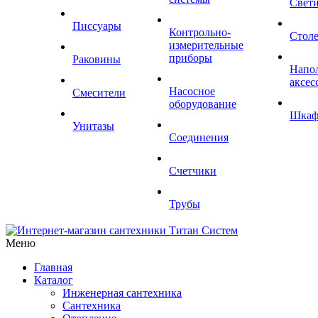
Свет
Писсуары
Контрольно-
Стол
измерительные
приборы
Раковины
Напо
аксес
Насосное
Смесители
оборудование
Шка
Унитазы
Соединения
Счетчики
Трубы
Меню
Главная
Каталог
Инженерная сантехника
Сантехника