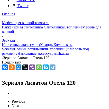
Twitter
Главная
-
Мебель для ванной комнаты
Инженерная сантехника
Сантехника
Отопление
Мебель для
ванной
-
Зеркала
Настенные аксессуары
Комоды
Комплекты
мебели
Полки
Светильники
Столешницы
Мебель под
раковину
Напольные аксессуары
Шкафы
-
Зеркало Акватон Отель 120
Поделиться
Зеркало Акватон Отель 120
Previous
Next