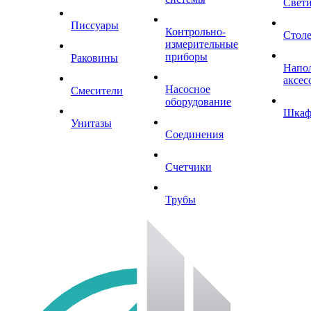
Свет
Писсуары
Контрольно-
Стол
измерительные
приборы
Раковины
Напо
аксес
Насосное
Смесители
оборудование
Шка
Унитазы
Соединения
Счетчики
Трубы