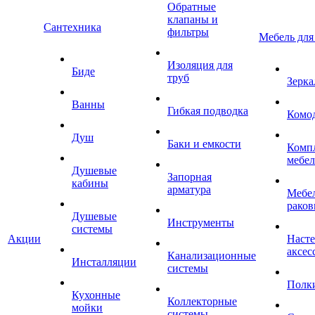
Обратные
клапаны и
Сантехника
фильтры
Мебель для
Изоляция для
Биде
труб
Зерка
Ванны
Гибкая подводка
Комо
Душ
Баки и емкости
Комп
мебе
Душевые
Запорная
кабины
арматура
Мебел
раков
Душевые
Инструменты
системы
Акции
Наст
аксес
Канализационные
Инсталляции
системы
Полк
Кухонные
Коллекторные
мойки
системы