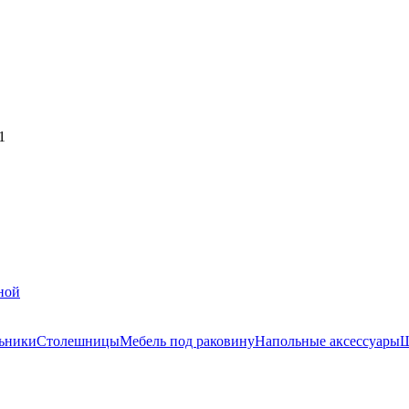
1
ной
ьники
Столешницы
Мебель под раковину
Напольные аксессуары