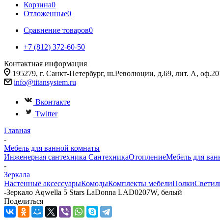
Корзина
0
Отложенные
0
Сравнение товаров
0
+7 (812) 372-60-50
Контактная информация
195279, г. Санкт-Петербург, ш.Революции, д.69, лит. А, оф.20
info@titansystem.ru
Вконтакте
Twitter
Главная
-
Мебель для ванной комнаты
Инженерная сантехника
Сантехника
Отопление
Мебель для ван
-
Зеркала
Настенные аксессуары
Комоды
Комплекты мебели
Полки
Светил
-
Зеркало Aqwella 5 Stars LaDonna LAD0207W, белый
Поделиться