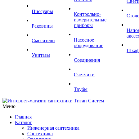
Свет
Писсуары
Контрольно-
Стол
измерительные
приборы
Раковины
Напо
аксес
Насосное
Смесители
оборудование
Шка
Унитазы
Соединения
Счетчики
Трубы
Меню
Главная
Каталог
Инженерная сантехника
Сантехника