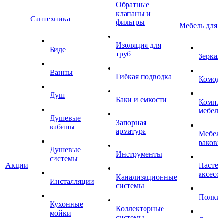
Обратные
клапаны и
Сантехника
фильтры
Мебель для
Изоляция для
Биде
труб
Зерка
Ванны
Гибкая подводка
Комо
Душ
Баки и емкости
Комп
мебе
Душевые
Запорная
кабины
арматура
Мебел
раков
Душевые
Инструменты
системы
Акции
Наст
аксес
Канализационные
Инсталляции
системы
Полк
Кухонные
Коллекторные
мойки
системы