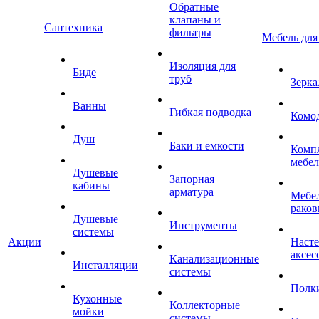
Обратные
клапаны и
Сантехника
фильтры
Мебель для
Изоляция для
Биде
труб
Зерка
Ванны
Гибкая подводка
Комо
Душ
Баки и емкости
Комп
мебе
Душевые
Запорная
кабины
арматура
Мебел
раков
Душевые
Инструменты
системы
Акции
Наст
аксес
Канализационные
Инсталляции
системы
Полк
Кухонные
Коллекторные
мойки
системы