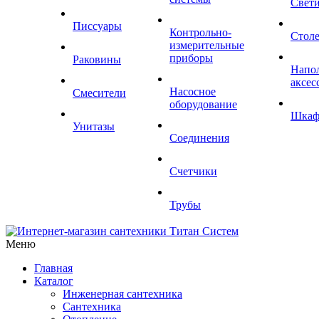
Свет
Писсуары
Контрольно-
Стол
измерительные
приборы
Раковины
Напо
аксес
Насосное
Смесители
оборудование
Шка
Унитазы
Соединения
Счетчики
Трубы
Меню
Главная
Каталог
Инженерная сантехника
Сантехника