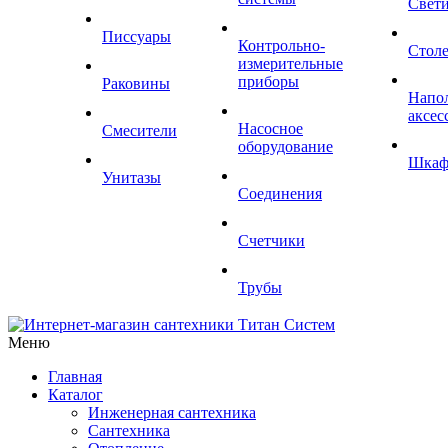
Свет
Писсуары
Контрольно-
Стол
измерительные
приборы
Раковины
Напо
аксес
Насосное
Смесители
оборудование
Шка
Унитазы
Соединения
Счетчики
Трубы
Меню
Главная
Каталог
Инженерная сантехника
Сантехника