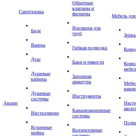
Обратные
клапаны и
Сантехника
фильтры
Мебель для
Изоляция для
Биде
труб
Зерка
Ванны
Гибкая подводка
Комо
Душ
Баки и емкости
Комп
мебе
Душевые
Запорная
кабины
арматура
Мебел
раков
Душевые
Инструменты
системы
Акции
Наст
аксес
Канализационные
Инсталляции
системы
Полк
Кухонные
Коллекторные
мойки
системы