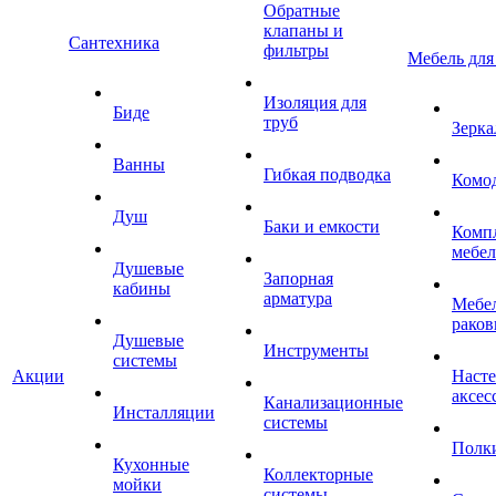
Обратные
клапаны и
Сантехника
фильтры
Мебель для
Изоляция для
Биде
труб
Зерка
Ванны
Гибкая подводка
Комо
Душ
Баки и емкости
Комп
мебе
Душевые
Запорная
кабины
арматура
Мебел
раков
Душевые
Инструменты
системы
Акции
Наст
аксес
Канализационные
Инсталляции
системы
Полк
Кухонные
Коллекторные
мойки
системы