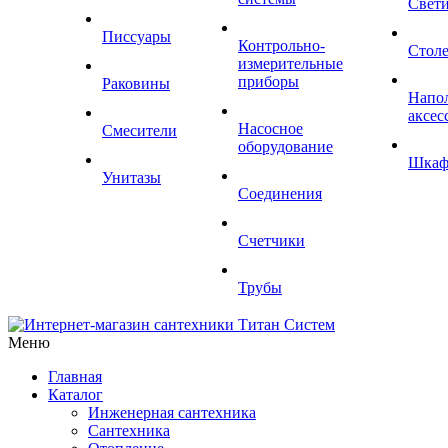
Свет
Писсуары
Контрольно-
Стол
измерительные
приборы
Раковины
Напо
аксес
Насосное
Смесители
оборудование
Шка
Унитазы
Соединения
Счетчики
Трубы
Меню
Главная
Каталог
Инженерная сантехника
Сантехника