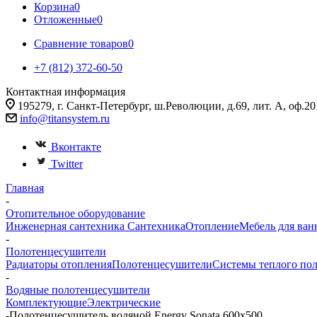
Корзина
0
Отложенные
0
Сравнение товаров
0
+7 (812) 372-60-50
Контактная информация
195279, г. Санкт-Петербург, ш.Революции, д.69, лит. А, оф.20
info@titansystem.ru
Вконтакте
Twitter
Главная
-
Отопительное оборудование
Инженерная сантехника
Сантехника
Отопление
Мебель для ван
-
Полотенцесушители
Радиаторы отопления
Полотенцесушители
Системы теплого по
-
Водяные полотенцесушители
Комплектующие
Электрические
-
Полотенцесушитель водяной Energy Sonata 600х500