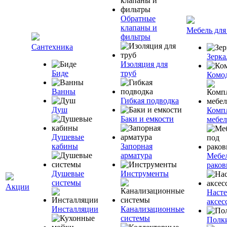
Обратные
клапаны и
Мебель для
фильтры
Сантехника
Зерка
Изоляция для
Биде
труб
Комо
Ванны
Гибкая подводка
Душ
Комп
Баки и емкости
мебе
Душевые
кабины
Запорная
арматура
Мебел
раков
Душевые
Инструменты
системы
Акции
Наст
аксес
Инсталляции
Канализационные
системы
Полк