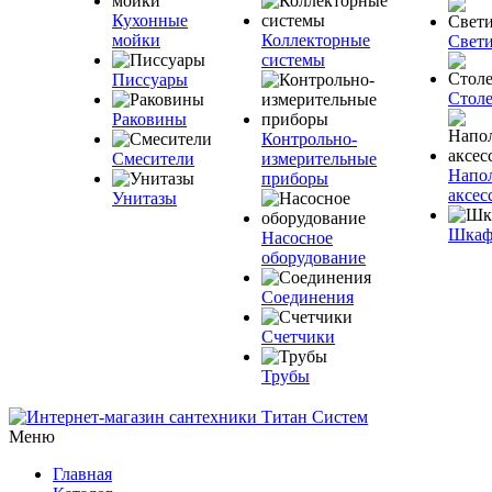
Кухонные
мойки
Коллекторные
Свет
системы
Писсуары
Стол
Раковины
Контрольно-
Смесители
измерительные
Напо
приборы
аксес
Унитазы
Шка
Насосное
оборудование
Соединения
Счетчики
Трубы
Меню
Главная