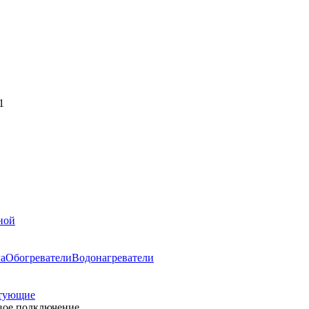
1
ной
ла
Обогреватели
Водонагреватели
тующие
овое подключение