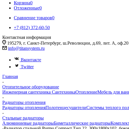
Корзина
0
Отложенные
0
Сравнение товаров
0
+7 (812) 372-60-50
Контактная информация
195279, г. Санкт-Петербург, ш.Революции, д.69, лит. А, оф.20
info@titansystem.ru
Вконтакте
Twitter
Главная
-
Отопительное оборудование
Инженерная сантехника
Сантехника
Отопление
Мебель для ван
-
Радиаторы отопления
Радиаторы отопления
Полотенцесушители
Системы теплого по
-
Стальные радиаторы
Алюминиевые радиаторы
Биметаллические радиаторы
Комплек
-
Радиатор стальной Purmo Compact Тип 22, 300x1800x102, бок