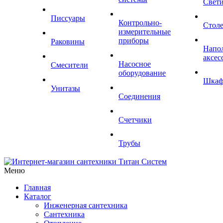
Свет
Писсуары
Контрольно-
Стол
измерительные
приборы
Раковины
Напо
аксес
Насосное
Смесители
оборудование
Шка
Унитазы
Соединения
Счетчики
Трубы
Меню
Главная
Каталог
Инженерная сантехника
Сантехника