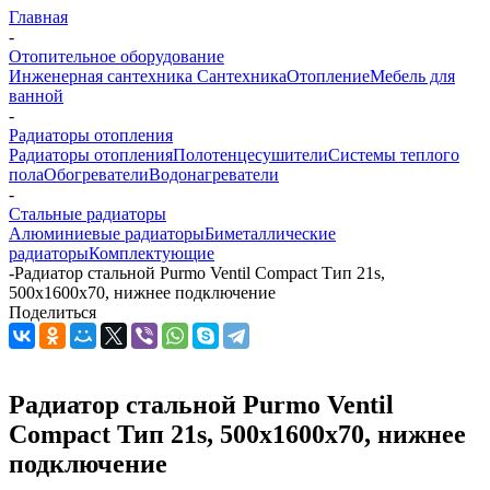
Главная
-
Отопительное оборудование
Инженерная сантехника
Сантехника
Отопление
Мебель для
ванной
-
Радиаторы отопления
Радиаторы отопления
Полотенцесушители
Системы теплого
пола
Обогреватели
Водонагреватели
-
Стальные радиаторы
Алюминиевые радиаторы
Биметаллические
радиаторы
Комплектующие
-
Радиатор стальной Purmo Ventil Compact Тип 21s,
500x1600x70, нижнее подключение
Поделиться
Радиатор стальной Purmo Ventil
Compact Тип 21s, 500x1600x70, нижнее
подключение