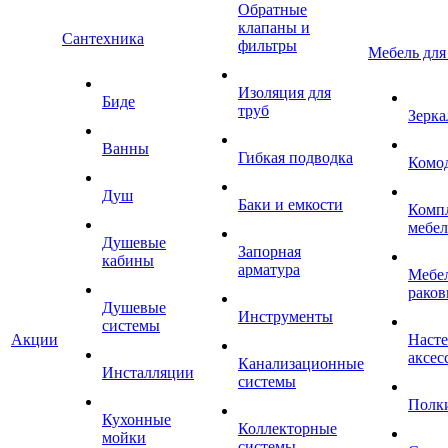
Обратные
клапаны и
Сантехника
фильтры
Мебель для
Изоляция для
Биде
труб
Зерка
Ванны
Гибкая подводка
Комо
Душ
Баки и емкости
Комп
мебе
Душевые
Запорная
кабины
арматура
Мебел
раков
Душевые
Инструменты
системы
Акции
Наст
аксес
Канализационные
Инсталляции
системы
Полк
Кухонные
Коллекторные
мойки
системы