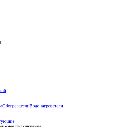
1
ной
ла
Обогреватели
Водонагреватели
тующие
, нижнее подключение