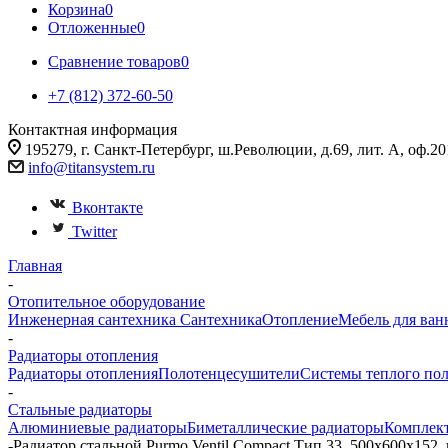
Корзина
0
Отложенные
0
Сравнение товаров
0
+7 (812) 372-60-50
Контактная информация
195279, г. Санкт-Петербург, ш.Революции, д.69, лит. А, оф.20
info@titansystem.ru
Вконтакте
Twitter
Главная
-
Отопительное оборудование
Инженерная сантехника
Сантехника
Отопление
Мебель для ван
-
Радиаторы отопления
Радиаторы отопления
Полотенцесушители
Системы теплого по
-
Стальные радиаторы
Алюминиевые радиаторы
Биметаллические радиаторы
Комплек
-
Радиатор стальной Purmo Ventil Compact Тип 33, 500x600x152