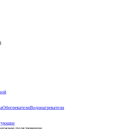
1
ной
ла
Обогреватели
Водонагреватели
тующие
, нижнее подключение