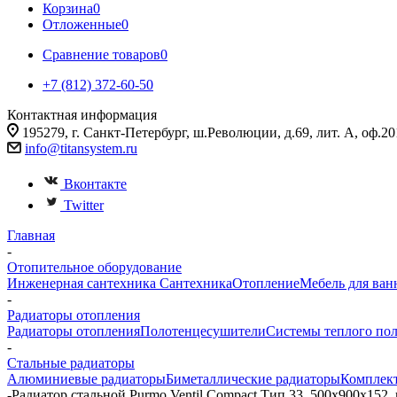
Корзина
0
Отложенные
0
Сравнение товаров
0
+7 (812) 372-60-50
Контактная информация
195279, г. Санкт-Петербург, ш.Революции, д.69, лит. А, оф.20
info@titansystem.ru
Вконтакте
Twitter
Главная
-
Отопительное оборудование
Инженерная сантехника
Сантехника
Отопление
Мебель для ван
-
Радиаторы отопления
Радиаторы отопления
Полотенцесушители
Системы теплого по
-
Стальные радиаторы
Алюминиевые радиаторы
Биметаллические радиаторы
Комплек
-
Радиатор стальной Purmo Ventil Compact Тип 33, 500x900x152