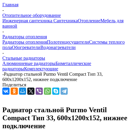
Главная
-
Отопительное оборудование
Инженерная сантехника
Сантехника
Отопление
Мебель для
ванной
-
Радиаторы отопления
Радиаторы отопления
Полотенцесушители
Системы теплого
пола
Обогреватели
Водонагреватели
-
Стальные радиаторы
Алюминиевые радиаторы
Биметаллические
радиаторы
Комплектующие
-
Радиатор стальной Purmo Ventil Compact Тип 33,
600x1200x152, нижнее подключение
Поделиться
Радиатор стальной Purmo Ventil
Compact Тип 33, 600x1200x152, нижнее
подключение