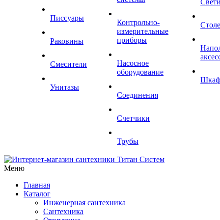
Свет
Писсуары
Контрольно-
Стол
измерительные
приборы
Раковины
Напо
аксес
Насосное
Смесители
оборудование
Шка
Унитазы
Соединения
Счетчики
Трубы
Меню
Главная
Каталог
Инженерная сантехника
Сантехника