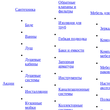
Обратные
клапаны и
Сантехника
фильтры
Мебель для
Изоляция для
Биде
труб
Зерка
Ванны
Гибкая подводка
Комо
Душ
Баки и емкости
Комп
мебе
Душевые
Запорная
кабины
арматура
Мебел
раков
Душевые
Инструменты
системы
Акции
Наст
аксес
Канализационные
Инсталляции
системы
Полк
Кухонные
Коллекторные
мойки
системы