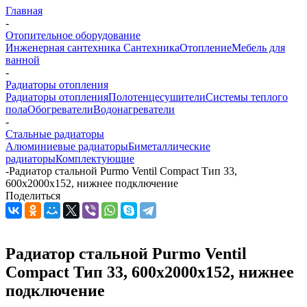
Главная
-
Отопительное оборудование
Инженерная сантехника
Сантехника
Отопление
Мебель для
ванной
-
Радиаторы отопления
Радиаторы отопления
Полотенцесушители
Системы теплого
пола
Обогреватели
Водонагреватели
-
Стальные радиаторы
Алюминиевые радиаторы
Биметаллические
радиаторы
Комплектующие
-
Радиатор стальной Purmo Ventil Compact Тип 33,
600x2000x152, нижнее подключение
Поделиться
Радиатор стальной Purmo Ventil
Compact Тип 33, 600x2000x152, нижнее
подключение