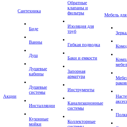
Обратные
клапаны и
Сантехника
фильтры
Мебель для
Изоляция для
Биде
труб
Зерка
Ванны
Гибкая подводка
Комо
Душ
Баки и емкости
Комп
мебе
Душевые
Запорная
кабины
арматура
Мебел
раков
Душевые
Инструменты
системы
Акции
Наст
аксес
Канализационные
Инсталляции
системы
Полк
Кухонные
Коллекторные
мойки
системы