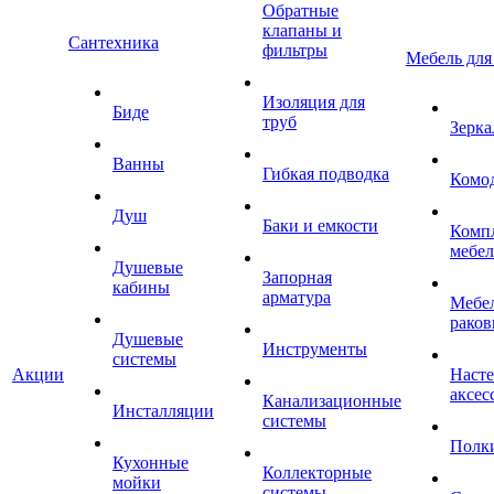
Обратные
клапаны и
Сантехника
фильтры
Мебель для
Изоляция для
Биде
труб
Зерка
Ванны
Гибкая подводка
Комо
Душ
Баки и емкости
Комп
мебе
Душевые
Запорная
кабины
арматура
Мебел
раков
Душевые
Инструменты
системы
Акции
Наст
аксес
Канализационные
Инсталляции
системы
Полк
Кухонные
Коллекторные
мойки
системы