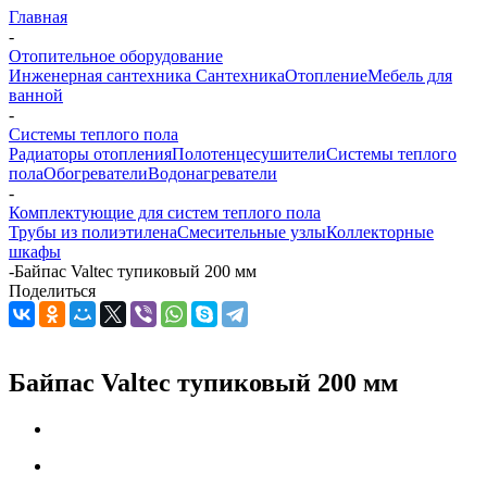
Главная
-
Отопительное оборудование
Инженерная сантехника
Сантехника
Отопление
Мебель для
ванной
-
Системы теплого пола
Радиаторы отопления
Полотенцесушители
Системы теплого
пола
Обогреватели
Водонагреватели
-
Комплектующие для систем теплого пола
Трубы из полиэтилена
Смесительные узлы
Коллекторные
шкафы
-
Байпас Valtec тупиковый 200 мм
Поделиться
Байпас Valtec тупиковый 200 мм