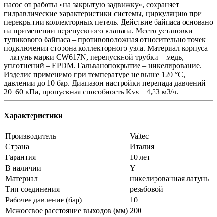
насос от работы «на закрытую задвижку», сохраняет
гидравлические характеристики системы, циркуляцию при
перекрытии коллекторных петель. Действие байпаса основано
на применении перепускного клапана. Место установки
тупикового байпаса – противоположная относительно точек
подключения сторона коллекторного узла. Материал корпуса
– латунь марки CW617N, перепускной трубки – медь,
уплотнений – EPDM. Гальванопокрытие – никелирование.
Изделие применимо при температуре не выше 120 °C,
давлении до 10 бар. Диапазон настройки перепада давлений –
20–60 кПа, пропускная способность Kvs – 4,33 м3/ч.
Характеристики
Производитель
Valtec
Страна
Италия
Гарантия
10 лет
В наличии
Y
Материал
никелированная латунь
Тип соединения
резьбовой
Рабочее давление (бар)
10
Межосевое расстояние выходов (мм)
200