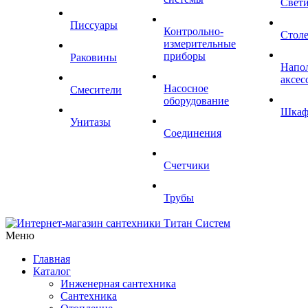
Свет
Писсуары
Контрольно-
Стол
измерительные
приборы
Раковины
Напо
аксес
Насосное
Смесители
оборудование
Шка
Унитазы
Соединения
Счетчики
Трубы
Меню
Главная
Каталог
Инженерная сантехника
Сантехника