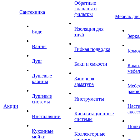
Обратные
клапаны и
Сантехника
фильтры
Мебель для
Изоляция для
Биде
труб
Зерка
Ванны
Гибкая подводка
Комо
Душ
Баки и емкости
Комп
мебе
Душевые
Запорная
кабины
арматура
Мебел
раков
Душевые
Инструменты
системы
Акции
Наст
аксес
Канализационные
Инсталляции
системы
Полк
Кухонные
Коллекторные
мойки
системы