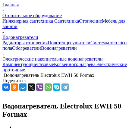
Главная
-
Отопительное оборудование
Инженерная сантехника
Сантехника
Отопление
Мебель для
ванной
-
Водонагреватели
Радиаторы отопления
Полотенцесушители
Системы теплого
пола
Обогреватели
Водонагреватели
-
Электрические накопительные водонагреватели
Камплектующие
Газовые
Косвенного нагрева
Электрические
проточные
-
Водонагреватель Electrolux EWH 50 Formax
Поделиться
Водонагреватель Electrolux EWH 50
Formax