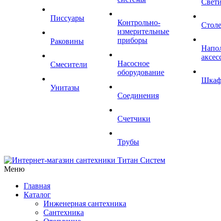
Свет
Писсуары
Контрольно-
Стол
измерительные
приборы
Раковины
Напо
аксес
Насосное
Смесители
оборудование
Шка
Унитазы
Соединения
Счетчики
Трубы
Меню
Главная
Каталог
Инженерная сантехника
Сантехника