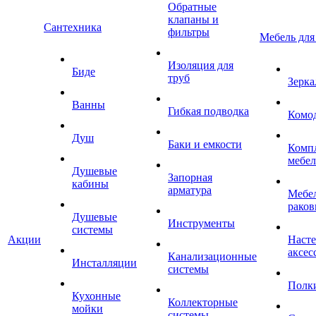
Обратные
клапаны и
Сантехника
фильтры
Мебель для
Изоляция для
Биде
труб
Зерка
Ванны
Гибкая подводка
Комо
Душ
Баки и емкости
Комп
мебе
Душевые
Запорная
кабины
арматура
Мебел
раков
Душевые
Инструменты
системы
Акции
Наст
аксес
Канализационные
Инсталляции
системы
Полк
Кухонные
Коллекторные
мойки
системы