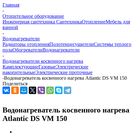
Главная
-
Отопительное оборудование
Инженерная сантехника
Сантехника
Отопление
Мебель для
ванной
-
Водонагреватели
Радиаторы отопления
Полотенцесушители
Системы теплого
пола
Обогреватели
Водонагреватели
-
Водонагреватели косвенного нагрева
Камплектующие
Газовые
Электрические
накопительные
Электрические проточные
-
Водонагреватель косвенного нагрева Atlantic DS VM 150
Поделиться
Водонагреватель косвенного нагрева
Atlantic DS VM 150