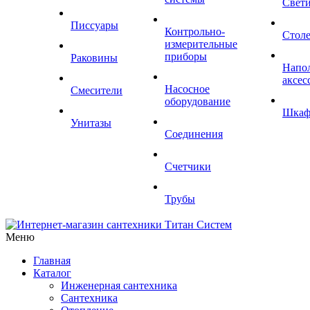
Свет
Писсуары
Контрольно-
Стол
измерительные
приборы
Раковины
Напо
аксес
Насосное
Смесители
оборудование
Шка
Унитазы
Соединения
Счетчики
Трубы
Меню
Главная
Каталог
Инженерная сантехника
Сантехника